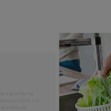
n a lavar bien las
de arena y tierra. Con
 es práctica de