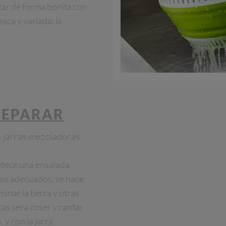
zar de forma bonita con
sca y variada: la
REPARAR
s jarras mezcladoras
etece una ensalada
ilios adecuados, se hace
minar la tierra y otras
cas será coser y cantar
 y con la jarra