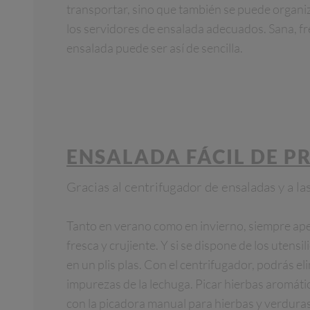
transportar, sino que también se puede organi
los servidores de ensalada adecuados. Sana, fre
ensalada puede ser así de sencilla.
ENSALADA FÁCIL DE P
Gracias al centrifugador de ensaladas y a la
Tanto en verano como en invierno, siempre ap
fresca y crujiente. Y si se dispone de los utens
en un plis plas. Con el centrifugador, podrás eli
impurezas de la lechuga. Picar hierbas aromáti
con la picadora manual para hierbas y verduras,