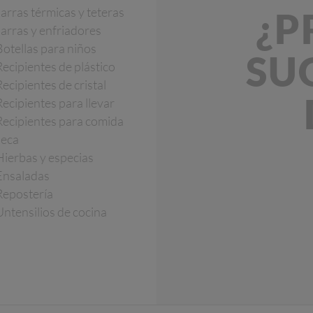
Jarras térmicas y teteras
¿P
Jarras y enfriadores
Botellas para niños
SU
Recipientes de plástico
Recipientes de cristal
Recipientes para llevar
Recipientes para comida
seca
Hierbas y especias
Ensaladas
Repostería
Untensilios de cocina