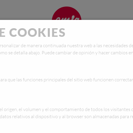
DE COOKIES
IN
sonalizar de manera continuada nuestra web a las necesidades de l
 como se detalla abajo. Puede cambiar de opinión y hacer cambios 
ara que las funciones principales del sitio web funcionen correct
 cada
l origen, el volumen y el comportamiento de todos los visitantes 
jiente
 datos relativos al dispositivo y al browser son almacenadas para 
ien!