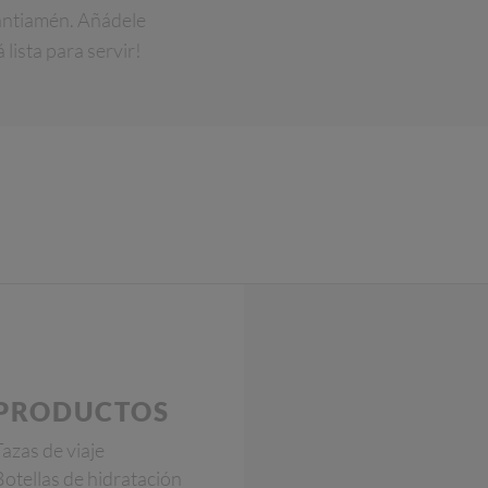
santiamén. Añádele
 lista para servir!
PRODUCTOS
Tazas de viaje
Botellas de hidratación