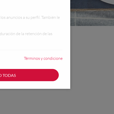
los anuncios a su perfil. También le
duración de la retención de las
Términos y condicione
O TODAS