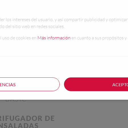
 los intereses del usuario, y así compartir publicidad y optimizar 
o del sitio web en redes sociales.
l uso de cookies en
Más información
en cuanto a sus propósitos y 
ENCIAS
ACEPT
BASIC
RIFUGADOR DE
NSALADAS