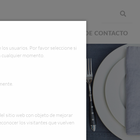
SPIRACIÓN
FORMULARIO DE CONTACTO
os usuarios. Por favor seleccione si
en cualquier momento.
amente.
del sitio web con objeto de mejorar
reconocer los visitantes que vuelven