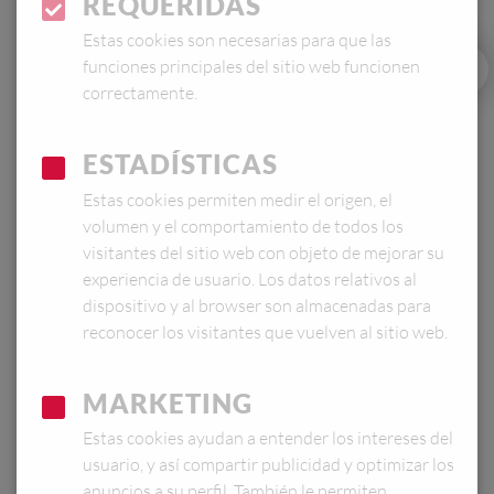
REQUERIDAS
Estas cookies son necesarias para que las
funciones principales del sitio web funcionen
correctamente.
ESTADÍSTICAS
Estas cookies permiten medir el origen, el
volumen y el comportamiento de todos los
visitantes del sitio web con objeto de mejorar su
experiencia de usuario. Los datos relativos al
dispositivo y al browser son almacenadas para
reconocer los visitantes que vuelven al sitio web.
MARKETING
0,4 L
Estas cookies ayudan a entender los intereses del
usuario, y así compartir publicidad y optimizar los
anuncios a su perfil. También le permiten