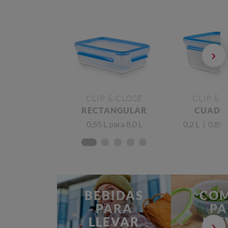
CLIP & CLOSE
CLIP & 
RECTANGULAR
CUADR
0,55 L para 8,0 L
0,2 L | 0,85 
BEBIDAS
COM
PARA
PA
LLEVAR
LLE